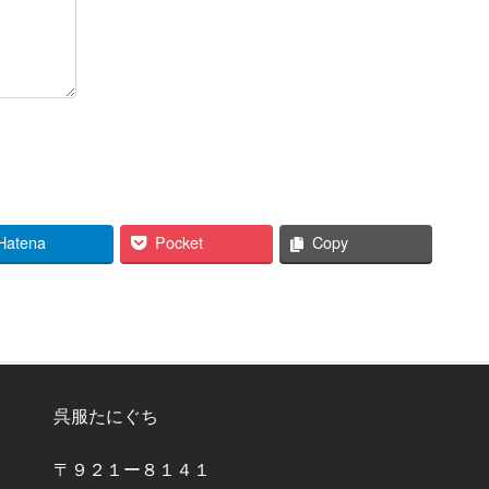
Hatena
Pocket
Copy
呉服たにぐち
〒９２１ー８１４１