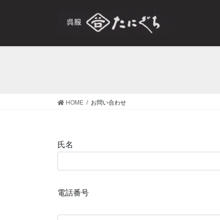
コ
ナ
ン
ビ
テ
ゲ
ン
ー
ツ
シ
へ
ョ
ス
ン
キ
に
ッ
移
HOME
お問い合わせ
プ
動
氏名
電話番号